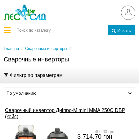
Искать
/
/
Главная
Сварочные инверторы
Сварочные инверторы
Фильтр по параметрам
По умолчанию
Сварочный инвертор Дніпро-М mini MMA 250C DBP
(кейс)
400,00
грн
3 714,70
грн