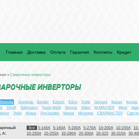
Главная
Доставка
Оплата
Гарантия
Контакты
Кредит
ная
»
Сварочные инверторы
ВАРОЧНЫЕ ИНВЕРТОРЫ
 бренды
Техпром
Becker
Edison
Edon
Forte
Gerrard
Kaiser
Kende
tr
SSVA
Tekhmann
Tesla-Weld
Verona
Vitals
W-MASTER
Werk
Ава
Зенит
Зубр
Искра
Луч профи
Минск
Могилев
СВАРМАСТЕР
Свитя
арочный
Все
5-140А
5-160А
5-200А
5-270А
10-200А
10-235А
10
, А:
20-250А
20-255А
20-280А
20-300А
20-315
30-315А
30-40