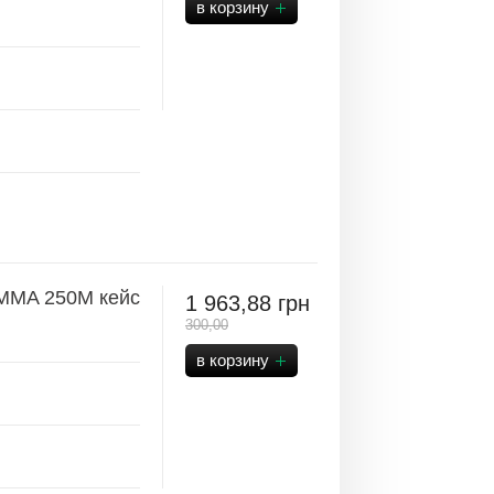
MMA 250M кейс
1 963,88
грн
300,00