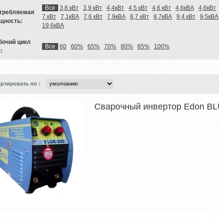
Все
3,8 кВт
3,9 кВт
4,4кВт
4,5 кВт
4,6 кВт
4,6кВА
4,6кВт
требляемая
7 кВт
7,1кВА
7,6 кВт
7,9кВА
8,7 кВт
8,7кВА
9,4 кВт
9,5кВА
щность:
19,6кВА
бочий цикл
Все
60
60%
65%
70%
80%
85%
100%
:
ртировать по :
Сварочный инвертор Edon B