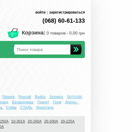
войти
|
зарегистрироваться
(068) 60-61-133
Корзина:
0 товаров -
0,00 грн
Odwerk
Procraft
Redbo
Schweis
SHYUAN
нгард
Беларусмаш
Гранит
Гром
Днiпро -
зь
Спика
СТАЛЬ
Уралсталь
-250А
10-301А
20-160А
20-200А
20-225А
0А