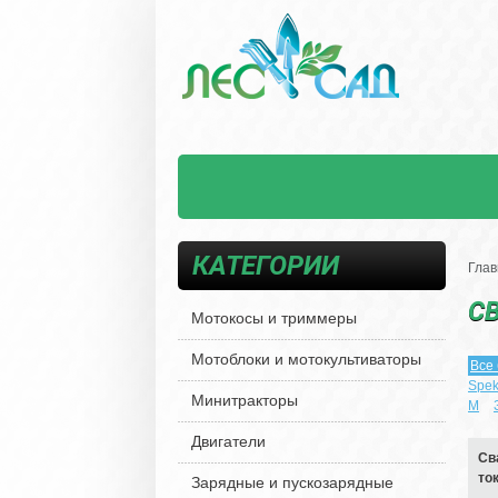
КАТЕГОРИИ
Глав
С
Мотокосы и триммеры
Мотоблоки и мотокультиваторы
Все
Spek
Минитракторы
М
Двигатели
Св
ток
Зарядные и пускозарядные