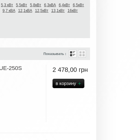
5,3 кВт
5,5кВт
5,8кВт
6,3кВА
6,4кВт
6,5кВт
9,7 кВА
12,1кВА
12,5кВт
13,1кВт
16кВт
Показывать :
LUE-250S
2 478,00
грн