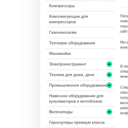
Компрессоры
Комплектующие для
Прод
помо
компрессоров
гора
зайт
Газонокосилки
Мы р
Тепловое оборудование
коне
Минимойки
Электроинструмент
В св
опер
Техника для дома, дачи
можн
Промышленное оборудование
Совр
обес
Навесное оборудование для
попу
культиваторов и мотоблоков
высо
рабо
Велосипеды
коэф
Гироскутеры премиум класса