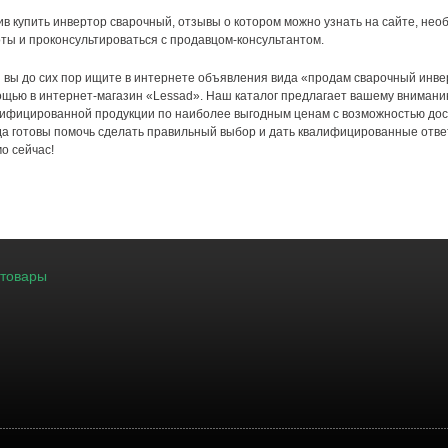
в купить инвертор сварочный, отзывы о котором можно узнать на сайте, нео
ты и проконсультироваться с продавцом-консультантом.
 вы до сих пор ищите в интернете объявления вида «продам сварочный инве
щью в интернет-магазин «Lessad». Наш каталог предлагает вашему внимани
ифицированной продукции по наиболее выгодным ценам с возможностью дос
да готовы помочь сделать правильный выбор и дать квалифицированные отве
о сейчас!
 товары