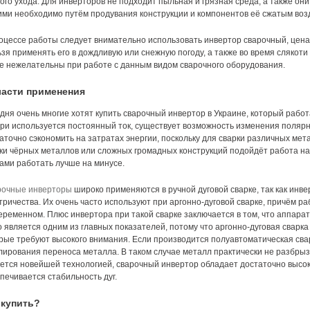
ого ухода. Для инверторов не подходит пыльная и грязная среда, а также о
ими необходимо путём продувания конструкции и компонентов её сжатым воз
оцессе работы следует внимательно использовать инвертор сварочный, цена
зя применять его в дождливую или снежную погоду, а также во время слякоти
е нежелательны при работе с данным видом сварочного оборудования.
асти применения
дня очень многие хотят купить сварочный инвертор в Украине, который раб
при используется постоянный ток, существует возможность изменения полярно
аточно сэкономить на затратах энергии, поскольку для сварки различных мет
ки чёрных металлов или сложных громадных конструкций подойдёт работа на
ами работать лучше на минусе.
рочные инверторы
широко применяются в ручной дуговой сварке, так как инве
тричества. Их очень часто используют при аргонно-дуговой сварке, причём раб
еременном. Плюс инвертора при такой сварке заключается в том, что аппара
о является одним из главных показателей, потому что аргонно-дуговая свар
рые требуют высокого внимания. Если производится полуавтоматическая сва
лирования переноса металла. В таком случае металл практически не разбрыз
ется новейшей технологией, сварочный инвертор обладает достаточно высок
печивается стабильность дуг.
 купить?