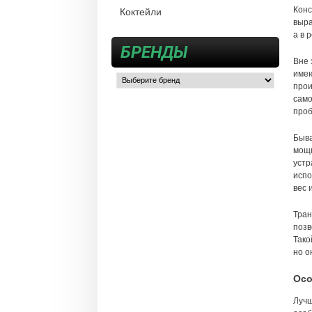
Конс
Коктейли
выра
а в 
БРЕНДЫ
Вне 
имею
прои
само
проб
Быва
мощн
устр
испо
вес 
Тран
позв
Тако
но о
Осо
Лучш