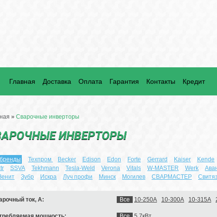
Главная
Доставка
Оплата
Гарантия
Контакты
Кредит
ная
»
Сварочные инверторы
ВАРОЧНЫЕ ИНВЕРТОРЫ
 бренды
Техпром
Becker
Edison
Edon
Forte
Gerrard
Kaiser
Kende
tr
SSVA
Tekhmann
Tesla-Weld
Verona
Vitals
W-MASTER
Werk
Ава
Зенит
Зубр
Искра
Луч профи
Минск
Могилев
СВАРМАСТЕР
Свитя
арочный ток, А:
Все
10-250А
10-300А
10-315А
требляемая мощность:
Все
5,7кВт