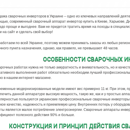
ажа сварочных инверторов в Украине – одно из ключевых направлений деят
щью, современный сварочный аппарат инвертор купить в Киеве, Харькове, Д
здо проще и выгоднее. Вам не придется тратить время на походы в специал
и на сайт и сделать свой выбор!
аботаем по всей Украине, поэтому можем принимать заказы из любых регион
чного пункта назначения, однако, как правило, не превышают 48 часов.
ОСОБЕННОСТИ СВАРОЧНЫХ И
арочных работах нужна не только аккуратность и внимательность, но и качес
ативного выполнения работ обязательно необходим лучший профессиональны
о в нашем интернет-магазине.
еменные модернизированные модели имеют вес примерно 11 кг. При этом, п
печить данной аппаратуре высокую мощность, такую же, как и у простых аппа
лярностью пользуются украинские профессиональные сварочные инверторы, 
кое качество, надежность и приемлемую цену. Внутренних потерь у оборудов
ты является малое потребление электроэнергии. Сварочные аппараты инвер
фициент полезного действия 90% и больше.
КОНСТРУКЦИЯ И ПРИНЦИП ДЕЙСТВИЯ С