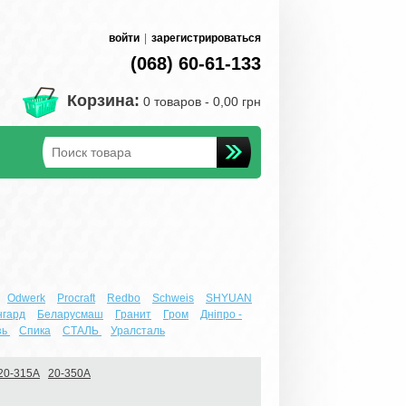
войти
|
зарегистрироваться
(068) 60-61-133
Корзина:
0 товаров -
0,00 грн
Odwerk
Procraft
Redbo
Schweis
SHYUAN
нгард
Беларусмаш
Гранит
Гром
Днiпро -
зь
Спика
СТАЛЬ
Уралсталь
20-315А
20-350А