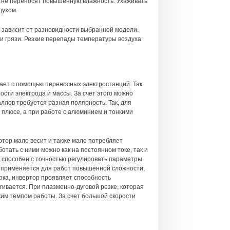
ни не переносят повышенную влажность. Ухаживать
духом.
 зависит от разновидности выбранной модели.
 и грязи. Резкие перепады температуры воздуха
отает с помощью переносных
электростанций
. Так
сти электрода и массы. За счёт этого можно
аллов требуется разная полярность. Так, для
 плюсе, а при работе с алюминием и тонкими
ртор мало весит и также мало потребляет
отать с ними можно как на постоянном токе, так и
т способен с точностью регулировать параметры.
ка применяется для работ повышенной сложности,
рка, инвертор проявляет способность
гивается. При плазменно-дуговой резке, которая
им темпом работы. За счет большой скорости