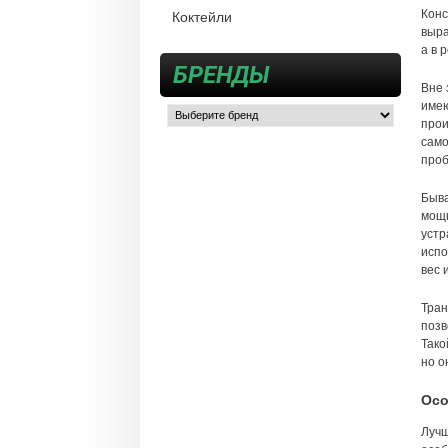
Конс
Коктейли
выра
а в 
БРЕНДЫ
Вне 
имею
прои
само
проб
Быва
мощн
устр
испо
вес 
Тран
позв
Тако
но о
Осо
Лучш