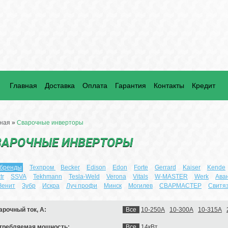
Главная
Доставка
Оплата
Гарантия
Контакты
Кредит
ная
»
Сварочные инверторы
ВАРОЧНЫЕ ИНВЕРТОРЫ
 бренды
Техпром
Becker
Edison
Edon
Forte
Gerrard
Kaiser
Kende
tr
SSVA
Tekhmann
Tesla-Weld
Verona
Vitals
W-MASTER
Werk
Ава
Зенит
Зубр
Искра
Луч профи
Минск
Могилев
СВАРМАСТЕР
Свитя
арочный ток, А:
Все
10-250А
10-300А
10-315А
требляемая мощность:
Все
14кВт