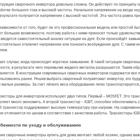
трукция сварочного инвертора довольна сложна. Он действует по принципу с
ботке большого тока и высокой частоты. Начальное напряжение на входе нед
результате получается напряжение с высокой частотой. Эта частота равна пр
зависимости от того, будет ли это профессиональная модель или простой бы
т большие возможности, поэтому работа с ними приносит только удовольст
зводится самостоятельный анализ ситуации на дуге. Если произойдёт замык
стоятельно отключит напряжение или понизить возбуждение дуги. С таким и
лем.
ют случаи, когда происходит короткое замыкание. В такой ситуации сварочн
ости, в результате чего перемычки жидкого металла разрушаются. Таким об
аняется. В конструкции современных сварочных инверторов содержатся все
льзовались ранее. Решив выбрать сварочный полуавтомат инвертор, его бу
и малые размеры. За счет лёгкого веса оборудование легко транспортируется
зисторы для инверторов используют двух типов. Первый – MOSFET. Это тран
оляет много экономить. А второй транзистор – IGBT, способен обеспечивать с
й транзистор поддерживает высокую температуру при нагреве. На современн
ни отличаются по ценам в соответствии с качеством работы. Транзисторы IG
бенности по уходу и обслуживанию
ие сварочные инверторы купить для дома мечтает любой хозяин, однако важ