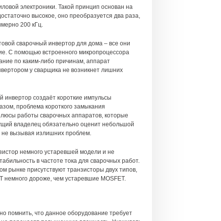
иловой электроники. Такой принцип основан на
остаточно высокое, оно преобразуется два раза,
имерно 200 кГц.
товой сварочный инвертор для дома – все они
вие. С помощью встроенного микропроцессора
ание по каким-либо причинам, аппарат
нвертором у сварщика не возникнет лишних
ый инвертор создаёт короткие импульсы
разом, проблема короткого замыкания
 плюсы работы сварочных аппаратов, которые
дущий владелец обязательно оценит небольшой
, не вызывая излишних проблем.
зистор немного устаревшей модели и не
табильность в частоте тока для сварочных работ.
ом рынке присутствуют транзисторы двух типов,
BT немного дороже, чем устаревшие MOSFET.
но помнить, что данное оборудование требует