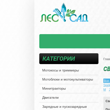
КАТЕГОРИИ
Глав
С
Мотокосы и триммеры
Мотоблоки и мотокультиваторы
Все
Spek
Минитракторы
М
Двигатели
Св
Зарядные и пускозарядные
По