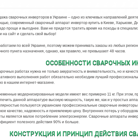
ажа сварочных инверторов в Украине – одно из ключевых направлений деят
щью, современный сварочный аппарат инвертор купить в Киеве, Харькове, Д
здо проще и выгоднее. Вам не придется тратить время на походы в специал
и на сайт и сделать свой выбор!
аботаем по всей Украине, поэтому можем принимать заказы из любых регион
чного пункта назначения, однако, как правило, не превышают 48 часов.
ОСОБЕННОСТИ СВАРОЧНЫХ И
арочных работах нужна не только аккуратность и внимательность, но и качес
ативного выполнения работ обязательно необходим лучший профессиональны
о в нашем интернет-магазине.
еменные модернизированные модели имеют вес примерно 11 кг. При этом, п
печить данной аппаратуре высокую мощность, такую же, как и у простых аппа
лярностью пользуются украинские профессиональные сварочные инверторы, 
кое качество, надежность и приемлемую цену. Внутренних потерь у оборудов
ты является малое потребление электроэнергии. Сварочные аппараты инвер
фициент полезного действия 90% и больше.
КОНСТРУКЦИЯ И ПРИНЦИП ДЕЙСТВИЯ С