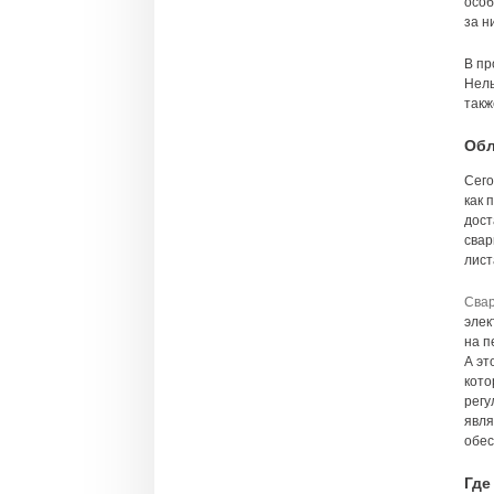
особ
за н
В пр
Нель
такж
Обл
Сего
как 
дост
свар
лист
Сва
элек
на п
А эт
кото
регу
явля
обес
Где