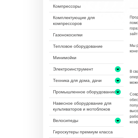
Компрессоры
Комплектующие для
Прод
помо
компрессоров
гора
зайт
Газонокосилки
Мы р
Тепловое оборудование
коне
Минимойки
Электроинструмент
В св
опер
Техника для дома, дачи
можн
Промышленное оборудование
Совр
обес
Навесное оборудование для
попу
культиваторов и мотоблоков
высо
рабо
Велосипеды
коэф
Гироскутеры премиум класса