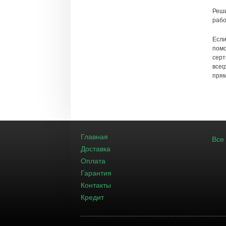
Реши
рабо
Если
помо
серт
всег
прям
Главная
Все
Доставка
Оплата
Гарантия
Контакты
Кредит