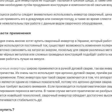
ого ухода. Для инверторов не подходит пыльная и грязная среда, а также о
ими необходимо путём продувания конструкции и компонентов её сжатым воз
оцессе работы следует внимательно использовать инвертор сварочный, цена
зя применять его в дождливую или снежную погоду, а также во время слякоти
е нежелательны при работе с данным видом сварочного оборудования.
асти применения
дня очень многие хотят купить сварочный инвертор в Украине, который раб
при используется постоянный ток, существует возможность изменения полярно
аточно сэкономить на затратах энергии, поскольку для сварки различных мет
ки чёрных металлов или сложных громадных конструкций подойдёт работа на
ами работать лучше на минусе.
рочные инверторы
широко применяются в ручной дуговой сварке, так как инве
тричества. Их очень часто используют при аргонно-дуговой сварке, причём раб
еременном. Плюс инвертора при такой сварке заключается в том, что аппара
о является одним из главных показателей, потому что аргонно-дуговая свар
рые требуют высокого внимания. Если производится полуавтоматическая сва
лирования переноса металла. В таком случае металл практически не разбрыз
ется новейшей технологией, сварочный инвертор обладает достаточно высок
печивается стабильность дуг.
 купить?