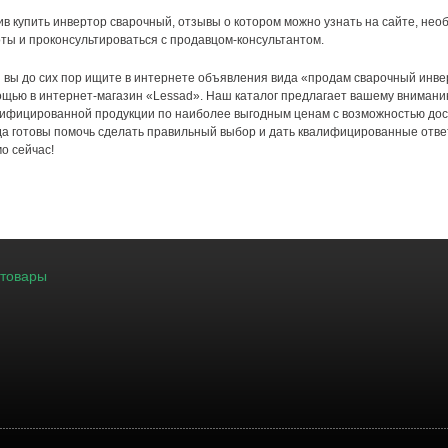
в купить инвертор сварочный, отзывы о котором можно узнать на сайте, нео
ты и проконсультироваться с продавцом-консультантом.
 вы до сих пор ищите в интернете объявления вида «продам сварочный инве
щью в интернет-магазин «Lessad». Наш каталог предлагает вашему внимани
ифицированной продукции по наиболее выгодным ценам с возможностью дос
да готовы помочь сделать правильный выбор и дать квалифицированные отве
о сейчас!
 товары