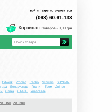
войти
|
зарегистрироваться
(068) 60-61-133
Корзина:
0 товаров -
0,00 грн
Odwerk
Procraft
Redbo
Schweis
SHYUAN
нгард
Беларусмаш
Гранит
Гром
Днiпро -
зь
Спика
СТАЛЬ
Уралсталь
20-315А
20-350А