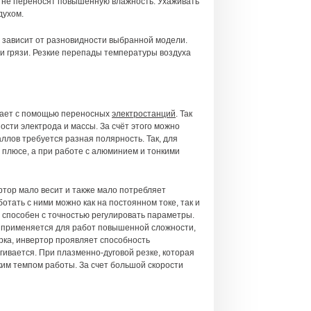
ни не переносят повышенную влажность. Ухаживать
духом.
 зависит от разновидности выбранной модели.
 и грязи. Резкие перепады температуры воздуха
отает с помощью переносных
электростанций
. Так
сти электрода и массы. За счёт этого можно
аллов требуется разная полярность. Так, для
 плюсе, а при работе с алюминием и тонкими
ртор мало весит и также мало потребляет
отать с ними можно как на постоянном токе, так и
т способен с точностью регулировать параметры.
ка применяется для работ повышенной сложности,
рка, инвертор проявляет способность
гивается. При плазменно-дуговой резке, которая
им темпом работы. За счет большой скорости