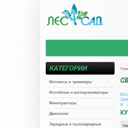
КАТЕГОРИИ
Глав
С
Мотокосы и триммеры
Мотоблоки и мотокультиваторы
Все
Spek
Минитракторы
М
КУ
Двигатели
Зарядные и пускозарядные
Св