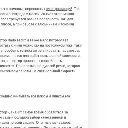
отает с помощью переносных
электростанций
. Так
сти электрода и массы. За счёт этого можно
аллов требуется разная полярность. Так, для
 плюсе, а при работе с алюминием и тонкими
ртор мало весит и также мало потребляет
отать с ними можно как на постоянном токе, так и
т способен с точностью регулировать параметры.
ка применяется для работ повышенной сложности,
рка, инвертор проявляет способность
гивается. При плазменно-дуговой резке, которая
им темпом работы. За счет большой скорости
бходимо учитывать все плюсы и минусы его
ртор», значит самое время обратиться за
ю самый большой выбор качественной и
тавки по всей стране. Опытные менеджеры
ты на возникшие вопросы. Звоните и заказывайте