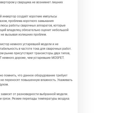
нвертором у сварщика не возникнет лишних
ый инвертор создаёт короткие импульсы
разом, проблема короткого замыкания
 плюсы работы сварочных аппаратов, которые
дущий владелец обязательно оценит небольшой
, не вызывая излишних проблем.
зистор немного устаревшей модели и не
табильность в частоте тока для сварочных работ.
ом рынке присутствуют транзисторы двух типов,
BT немного дороже, чем устаревшие MOSFET.
но помнить, что данное оборудование требует
ни не переносят повышенную влажность. Ухаживать
духом.
 зависит от разновидности выбранной модели.
 и грязи. Резкие перепады температуры воздуха