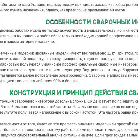
аботаем по всей Украине, поэтому можем принимать заказы из любых регион
чного пункта назначения, однако, как правило, не превышают 48 часов.
ОСОБЕННОСТИ СВАРОЧНЫХ И
арочных работах нужна не только аккуратность и внимательность, но и качес
ативного выполнения работ обязательно необходим лучший профессиональны
о в нашем интернет-магазине.
еменные модернизированные модели имеют вес примерно 11 кг. При этом, п
печить данной аппаратуре высокую мощность, такую же, как и у простых аппа
лярностью пользуются украинские профессиональные сварочные инверторы, 
кое качество, надежность и приемлемую цену. Внутренних потерь у оборудов
ты является малое потребление электроэнергии. Сварочные аппараты инвер
фициент полезного действия 90% и больше.
КОНСТРУКЦИЯ И ПРИНЦИП ДЕЙСТВИЯ С
трукция сварочного инвертора довольна сложна. Он действует по принципу с
ботке большого тока и высокой частоты. Начальное напряжение на входе нед
результате получается напряжение с высокой частотой. Эта частота равна пр
зависимости от того, будет ли это профессиональная модель или простой бы
т большие возможности, поэтому работа с ними приносит только удовольст
зводится самостоятельный анализ ситуации на дуге. Если произойдёт замык