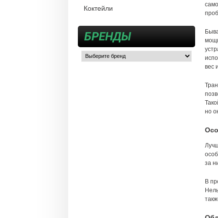
само
Коктейли
проб
Быва
БРЕНДЫ
мощн
устр
испо
вес 
Тран
позв
Тако
но о
Осо
Лучш
особ
за н
В пр
Нель
такж
Обл