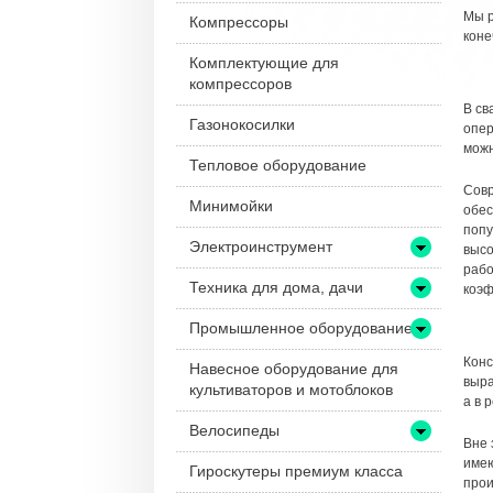
Мы р
Компрессоры
коне
Комплектующие для
компрессоров
В св
Газонокосилки
опер
можн
Тепловое оборудование
Совр
Минимойки
обес
попу
Электроинструмент
высо
рабо
Техника для дома, дачи
коэф
Промышленное оборудование
Конс
Навесное оборудование для
выра
культиваторов и мотоблоков
а в 
Велосипеды
Вне 
имею
Гироскутеры премиум класса
прои