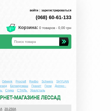
войти
|
зарегистрироваться
(068) 60-61-133
Корзина:
0 товаров -
0,00 грн
Odwerk
Procraft
Redbo
Schweis
SHYUAN
нгард
Беларусмаш
Гранит
Гром
Днiпро -
зь
Спика
СТАЛЬ
Уралсталь
ЕРНЕТ-МАГАЗИНЕ ЛЕССАД
0А
20-250А