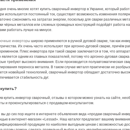
дня очень многие хотят купить сварочный инвертор в Украине, который раб
при используется постоянный ток, существует возможность изменения полярно
аточно сэкономить на затратах энергии, поскольку для сварки различных мет
ки чёрных металлов или сложных громадных конструкций подойдёт работа на
ами работать лучше на минусе.
рочные инверторы
широко применяются в ручной дуговой сварке, так как инве
тричества. Их очень часто используют при аргонно-дуговой сварке, причём раб
еременном. Плюс инвертора при такой сварке заключается в том, что аппара
о является одним из главных показателей, потому что аргонно-дуговая свар
рые требуют высокого внимания. Если производится полуавтоматическая сва
лирования переноса металла. В таком случае металл практически не разбрыз
ется новейшей технологией, сварочный инвертор обладает достаточно высок
печивается стабильность дуг.
 купить?
в купить инвертор сварочный, отзывы о котором можно узнать на сайте, нео
ты и проконсультироваться с продавцом-консультантом.
 вы до сих пор ищите в интернете объявления вида «продам сварочный инве
щью в интернет-магазин «Lessad». Наш каталог предлагает вашему внимани
ифицированной продукции по наиболее выгодным ценам с возможностью дос
да готовы помочь сделать правильный выбор и дать квалифицированные отве