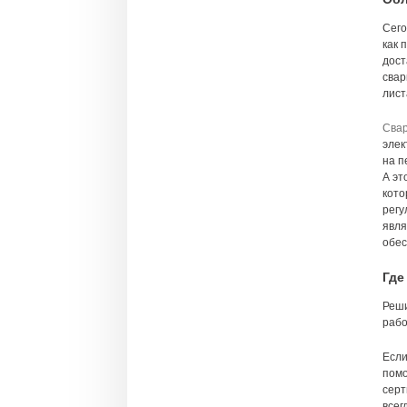
Сего
как 
дост
свар
лист
Сва
элек
на п
А эт
кото
регу
явля
обес
Где
Реши
рабо
Если
помо
серт
всег