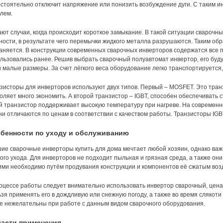
стоятельно отключит напряжение или понизить возбуждение дуги. С таким и
лем.
ют случаи, когда происходит короткое замыкание. В такой ситуации сварочн
ости, в результате чего перемычки жидкого металла разрушаются. Таким об
аняется. В конструкции современных сварочных инверторов содержатся все
льзовались ранее. Решив выбрать сварочный полуавтомат инвертор, его бу
и малые размеры. За счет лёгкого веса оборудование легко транспортируется
зисторы для инверторов используют двух типов. Первый – MOSFET. Это тран
оляет много экономить. А второй транзистор – IGBT, способен обеспечивать с
й транзистор поддерживает высокую температуру при нагреве. На современн
ни отличаются по ценам в соответствии с качеством работы. Транзисторы IG
бенности по уходу и обслуживанию
ие сварочные инверторы купить для дома мечтает любой хозяин, однако важ
ого ухода. Для инверторов не подходит пыльная и грязная среда, а также о
ими необходимо путём продувания конструкции и компонентов её сжатым воз
оцессе работы следует внимательно использовать инвертор сварочный, цена
зя применять его в дождливую или снежную погоду, а также во время слякоти
е нежелательны при работе с данным видом сварочного оборудования.
асти применения