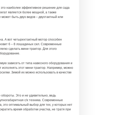
– это наиболее эффективное решение для сада
регат является более мощной, а также
 может быть двух видов – двухтактный или
ина. А вот четырехтактный мотор способен
ановит 6 – 8 лошадиных сил. Современные
егко сделать мини-трактор. Для этого
оборудование.
ямую зависеть от типа навесного оборудования и
т исполнять этот мини-трактор. Например, можно
осилки. Зимой их можно использовать в качестве
 обороты. Это и не удивительно, ведь
упногабаритная c/х техника. Современные
, это оптимальный выбор для тех, у которых нет
ократить время обработки участка, не тратя при