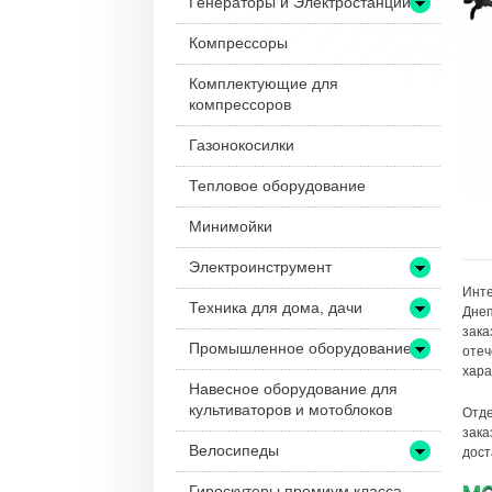
Генераторы и Электростанции
Компрессоры
Комплектующие для
компрессоров
Газонокосилки
Тепловое оборудование
Минимойки
Электроинструмент
Инте
Техника для дома, дачи
Днеп
зака
Промышленное оборудование
отеч
хара
Навесное оборудование для
культиваторов и мотоблоков
Отде
зака
Велосипеды
дост
Гироскутеры премиум класса