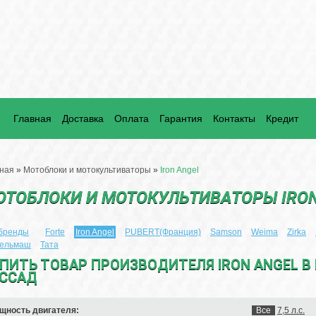
Главная
Доставка
Оплата
Гарантия
Контакты
Кредит
ная
»
Мотоблоки и мотокультиваторы
»
Iron Angel
ОТОБЛОКИ И МОТОКУЛЬТИВАТОРЫ IRON
 бренды
Forte
Iron Angel
PUBERT(Франция)
Samson
Weima
Zirka
сельмаш
Тата
ПИТЬ ТОВАР ПРОИЗВОДИТЕЛЯ IRON ANGEL В
ССАД
щность двигателя:
Все
7,5 л.с.