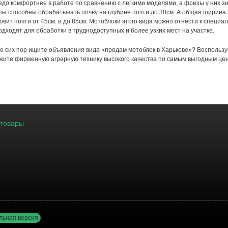
здо комфортнее в работе по сравнению с легкими моделями, а фрезы у них з
пы способны обрабатывать почву на глубине почти до 30см. А общая ширина 
овит почти от 45см. и до 85см. Мотоблоки этого вида можно отнести к спец
одходят для обработки в труднодоступных и более узких мест на участке.
о сих пор ищите объявления вида «продам мотоблок в Харькове»? Воспользу
жите фирменную аграрную технику высокого качества по самым выгодным це
 товары
льная версия