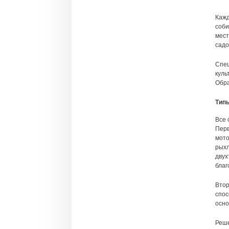
Кажд
соби
мест
садо
Спец
куль
Обра
Тип
Все 
Перв
мото
рыхл
двух
благ
Втор
спос
осно
Реше