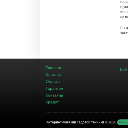
гора
груп
стан
не п
Вы д
зака
Главная
Все
Доставка
Оплата
Гарантия
Контакты
Кредит
Интернет-магазин садовой техники © 2026
Моби