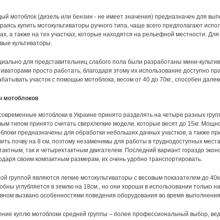
ый мотоблок (дизель или бензин - не имеет значения) предназначен для вы
раясь купить мотокультиваторы ручного типа, чаще всего предполагают испо
ах, а также на тех участках, которые находятся на рельефной местности. Дл
вые культиваторы.
иально для представительниц слабого пола были разработаны мини-культива
тиваторами просто работать, благодаря этому их использование доступно пр
батывать участок с помощью мотоблока, весом от 40 до 70кг., способен далек
ы мотоблоков
современные мотоблоки в Украине принято разделять на четыре разных групп
ым типом принято считать сверхлегкие модели, которые весят до 15кг. Мощнос
блоки предназначены для обработки небольших дачных участков, а также пр
ить почву на 8 см, поэтому незаменимы для работы в труднодоступных места
тактным, так и четырехтактным двигателем. Последний вариант гораздо эконо
одаря своим компактным размерам, их очень удобно транспортировать.
ой группой являются легкие мотокультиваторы с весовым показателем до 40кг
обны углубляется в землю на 18см., но они хороши в использовании только на 
вном вызвано особенностями поведения оборудования во время выполнения 
ние куплю мотоблоки средней группы – более профессиональный выбор, ведь 