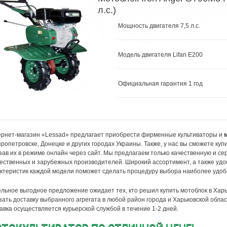
л.с.)
Мощность двигателя 7,5 л.с.
Модель двигателя Lifan E200
Официальная гарантия 1 год
рнет-магазин «Lessad» предлагает приобрести фирменные культиваторы и
ропетровске, Донецке и других городах Украины. Также, у нас вы сможете ку
зав их в режиме онлайн через сайт. Мы предлагаем только качественную и 
ественных и зарубежных производителей. Широкий ассортимент, а также уд
ктеристик каждой модели поможет сделать процедуру выбора наиболее удоб
льное выгодное предложение ожидает тех, кто решил купить мотоблок в Хар
зать доставку выбранного агрегата в любой район города и Харьковской обла
авка осуществляется курьерской службой в течение 1-2 дней.