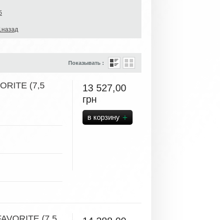
б
1назад
Показывать :
ORITE (7,5
13 527,00
грн
FAVORITE (7,5