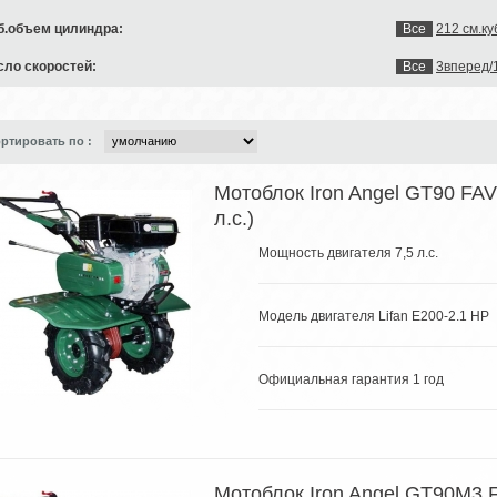
б.объем цилиндра:
Все
212 см.ку
сло скоростей:
Все
3вперед/
ртировать по :
Мотоблок Iron Angel GT90 FAV
л.с.)
Мощность двигателя 7,5 л.с.
Модель двигателя Lifan E200-2.1 HP
Официальная гарантия 1 год
Мотоблок Iron Angel GT90M3 