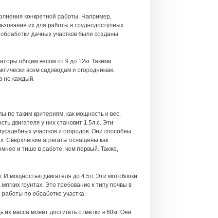
полнения конкретной работы. Например,
льзование их для работы в труднодоступных
я обработки дачных участков были созданы
торы общим весом от 9 до 12кг. Такими
актически всем садоводам и огородникам.
о не каждый.
ы по таким критериям, как мощность и вес.
ть двигателя у них становит 1.5л.с. Эти
иусадебных участков и огородов. Они способны
х. Сверхлегкие агрегаты оснащены как
мнее и тише в работе, чем первый. Также,
. И мощностью двигателя до 4.5л. Эти мотоблоки
мягких грунтах. Это требование к типу почвы в
работы по обработке участка.
их масса может достигать отметки в 60кг. Они