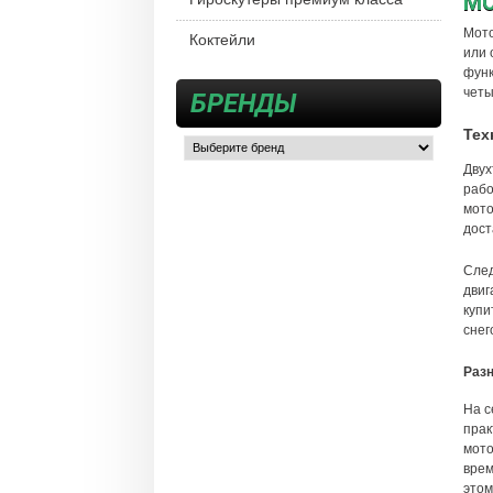
МО
Мото
Коктейли
или 
функ
четы
БРЕНДЫ
Тех
Двух
рабо
мото
дост
След
двиг
купи
снег
Раз
На с
прак
мото
врем
этом