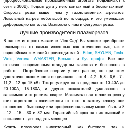
(профессиональные промышленные агрегаты подключают к
сети в 380В). Поджиг дуги у него контактный и бесконтактный.
Скорость резки выше, чем у газопламенных агрегатов.
Локальный нагрев небольшой по площади, и это уменьшает
деформацию металла. Возможна с ним и фигурная резка.
Лучшие производители плазморезов
В нашем интернет-магазине "Лес Сад" Вы можете приобрести
плазморезы от самых известных как отечественных, так и
европейских компаний-производителей -
Edon
,
SHYUAN
,
Tesla-
Weld
,
Verona
,
WMASTER
,
Белмаш
и
Луч профи.
Все они
отвечают современным стандартам качества и безопасны в
работе. Потребление энергии у них разное, но при этом
достаточно экономное и ее диапазон - от 4 - 4,2 - 5,3 - 6,6 - 7 -
11,2 - 12 до 15 кВт. Ток регулируется в пределах от 10-40А до
20-100А, 15-180А, и других показателей диапазонов, в
зависимости от режима сварки. Максимальная толщина реза у
этих агрегатов в зависимости от того, к какому классу они
относятся - бытовому или профессиональному может быть и 8
- 12 - 15 - 30 и 32 мм. Гарантийный срок на них высокий и
составляет - двенадцать месяцев.
Купить плазморез инверторный, как бытового, так и