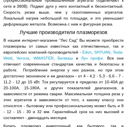
(профессиональные промышленные агрегаты подключают к
сети в 380В). Поджиг дуги у него контактный и бесконтактный.
Скорость резки выше, чем у газопламенных агрегатов.
Локальный нагрев небольшой по площади, и это уменьшает
деформацию металла. Возможна с ним и фигурная резка.
Лучшие производители плазморезов
В нашем интернет-магазине "Лес Сад" Вы можете приобрести
плазморезы от самых известных как отечественных, так и
европейских компаний-производителей -
Edon
,
SHYUAN
,
Tesla-
Weld
,
Verona
,
WMASTER
,
Белмаш
и
Луч профи.
Все они
отвечают современным стандартам качества и безопасны в
работе. Потребление энергии у них разное, но при этом
достаточно экономное и ее диапазон - от 4 - 4,2 - 5,3 - 6,6 - 7 -
11,2 - 12 до 15 кВт. Ток регулируется в пределах от 10-40А до
20-100А, 15-180А, и других показателей диапазонов, в
зависимости от режима сварки. Максимальная толщина реза у
этих агрегатов в зависимости от того, к какому классу они
относятся - бытовому или профессиональному может быть и 8
- 12 - 15 - 30 и 32 мм. Гарантийный срок на них высокий и
составляет - двенадцать месяцев.
Купить плазморез инверторный, как бытового, так и