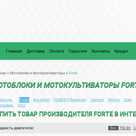
Главная
Доставка
Оплата
Гарантия
Контакты
Кредит
ная
»
Мотоблоки и мотокультиваторы
»
Forte
ОТОБЛОКИ И МОТОКУЛЬТИВАТОРЫ FOR
 бренды
Forte
Iron Angel
PUBERT(Франция)
Samson
Weima
Zirka
сельмаш
Тата
ПИТЬ ТОВАР ПРОИЗВОДИТЕЛЯ FORTE В ИНТ
щность двигателя:
Все
750 Вт
1