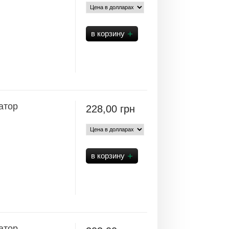
атор
228,00
грн
атор