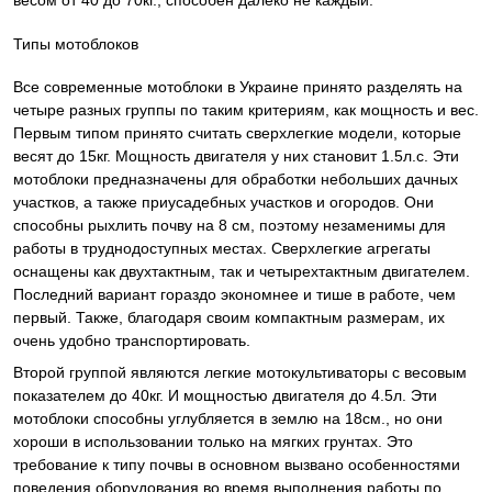
весом от 40 до 70кг., способен далеко не каждый.
Типы мотоблоков
Все современные мотоблоки в Украине принято разделять на
четыре разных группы по таким критериям, как мощность и вес.
Первым типом принято считать сверхлегкие модели, которые
весят до 15кг. Мощность двигателя у них становит 1.5л.с. Эти
мотоблоки предназначены для обработки небольших дачных
участков, а также приусадебных участков и огородов. Они
способны рыхлить почву на 8 см, поэтому незаменимы для
работы в труднодоступных местах. Сверхлегкие агрегаты
оснащены как двухтактным, так и четырехтактным двигателем.
Последний вариант гораздо экономнее и тише в работе, чем
первый. Также, благодаря своим компактным размерам, их
очень удобно транспортировать.
Второй группой являются легкие мотокультиваторы с весовым
показателем до 40кг. И мощностью двигателя до 4.5л. Эти
мотоблоки способны углубляется в землю на 18см., но они
хороши в использовании только на мягких грунтах. Это
требование к типу почвы в основном вызвано особенностями
поведения оборудования во время выполнения работы по