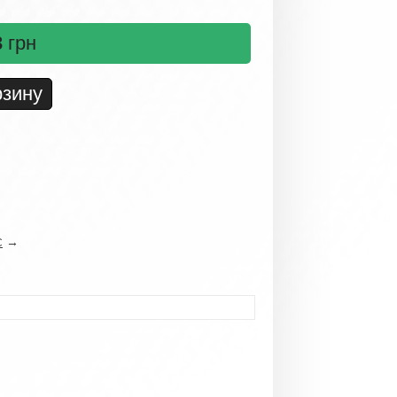
3
грн
→
С