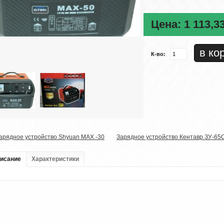
Цена:
1 113,3
К-во:
арядное устройство Shyuan MAX -30
Зарядное устройство Кентавр ЗУ-65
исание
Характеристики