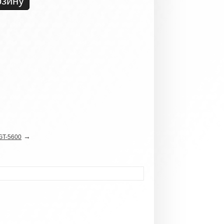
→
GT-5600