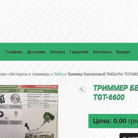
Главная
Доставка
Оплата
Гарантия
Контакты
Кредит
ная
»
Мотокосы и триммеры
»
Тайга
» Триммер бензиновый TAIGA Pro TGT-66
ТРИММЕР БЕ
TGT-6600
Цена:
0,00
грн