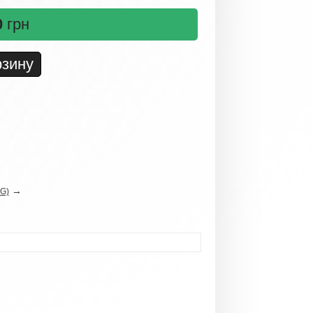
0
грн
→
IG)