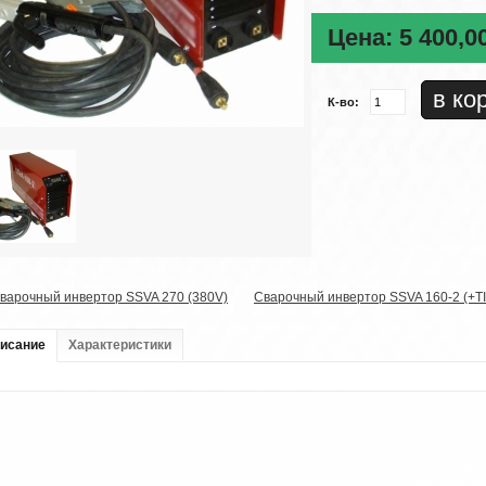
Цена:
5 400,0
К-во:
варочный инвертор SSVA 270 (380V)
Сварочный инвертор SSVA 160-2 (+T
исание
Характеристики