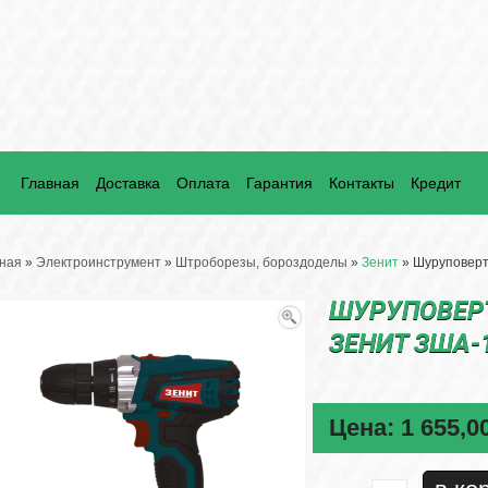
Главная
Доставка
Оплата
Гарантия
Контакты
Кредит
ная
»
Электроинструмент
»
Штроборезы, бороздоделы
»
Зенит
» Шуруповерт 
ШУРУПОВЕР
ЗЕНИТ ЗША-1
Цена:
1 655,0