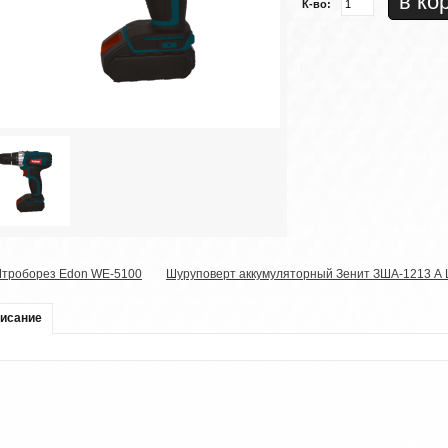
К-во:
троборез Edon WE-5100
Шуруповерт аккумуляторный Зенит ЗША-1213 А 
исание