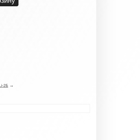
→
Li-2Б