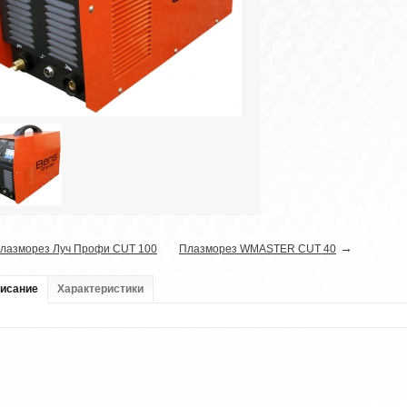
→
лазморез Луч Профи CUT 100
Плазморез WMASTER CUT 40
исание
Характеристики