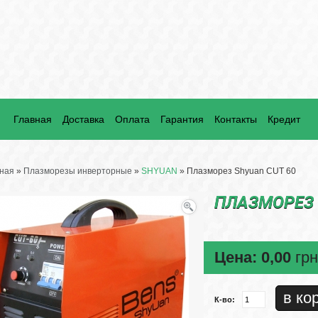
Главная
Доставка
Оплата
Гарантия
Контакты
Кредит
ная
»
Плазморезы инверторные
»
SHYUAN
» Плазморез Shyuan CUT 60
ПЛАЗМОРЕЗ 
Цена:
0,00
грн
К-во: