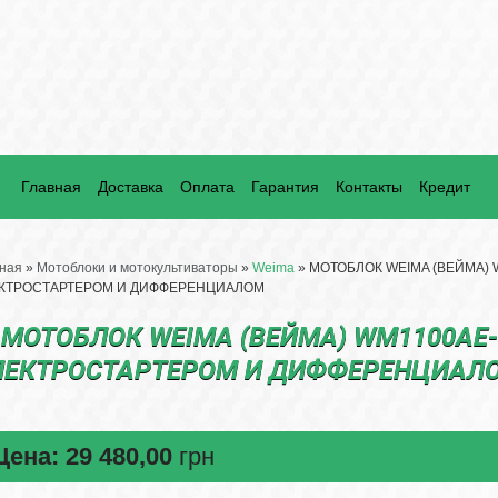
Главная
Доставка
Оплата
Гарантия
Контакты
Кредит
ная
»
Мотоблоки и мотокультиваторы
»
Weima
» МОТОБЛОК WEIMA (ВЕЙМА) W
КТРОСТАРТЕРОМ И ДИФФЕРЕНЦИАЛОМ
МОТОБЛОК WEIMA (ВЕЙМА) WM1100АЕ-6 
ЛЕКТРОСТАРТЕРОМ И ДИФФЕРЕНЦИАЛ
Цена:
29 480,00
грн