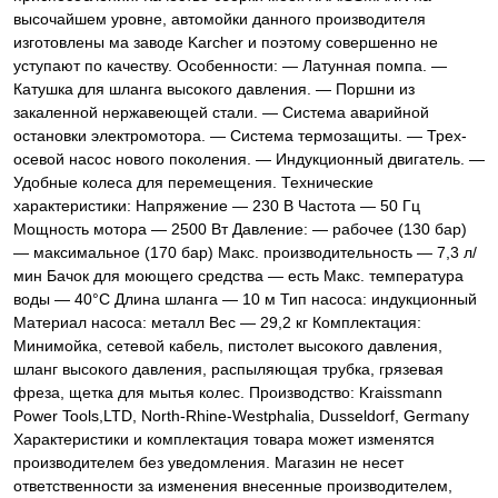
высочайшем уровне, автомойки данного производителя
изготовлены ма заводе Karcher и поэтому совершенно не
уступают по качеству. Особенности: ― Латунная помпа. ―
Катушка для шланга высокого давления. ― Поршни из
закаленной нержавеющей стали. ― Система аварийной
остановки электромотора. ― Система термозащиты. ― Трех-
осевой насос нового поколения. ― Индукционный двигатель. ―
Удобные колеса для перемещения. Технические
характеристики: Напряжение ― 230 В Частота ― 50 Гц
Мощность мотора ― 2500 Вт Давление: ― рабочее (130 бар)
― максимальное (170 бар) Макс. производительность ― 7,3 л/
мин Бачок для моющего средства ― есть Макс. температура
воды ― 40°С Длина шланга ― 10 м Тип насоса: индукционный
Материал насоса: металл Вес ― 29,2 кг Комплектация:
Минимойка, сетевой кабель, пистолет высокого давления,
шланг высокого давления, распыляющая трубка, грязевая
фреза, щетка для мытья колес. Производство: Kraissmann
Power Tools,LTD, North-Rhine-Westphalia, Dusseldorf, Germany
Характеристики и комплектация товара может изменятся
производителем без уведомления. Магазин не несет
ответственности за изменения внесенные производителем,