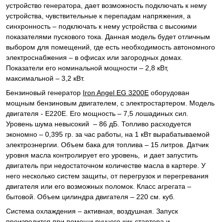
устройство генератора, дает возможность подключать к нему
устройства, чувствительные к перепадам напряжения, а
синхронность – подключать к нему устройства с высокими
показателями пускового тока. Данная модель будет отличным
выбором для помещений, где есть необходимость автономного
электроснабжения – в офисах или загородных домах.
Показатели его номинальной мощности – 2,8 кВт,
максимальной – 3,2 кВт.
Бензиновый генератор
Iron Angel EG 3200E
оборудован
мощным бензиновым двигателем, с электростартером. Модель
двигателя - E220E. Его мощность – 7,5 лошадиных сил.
Уровень шума невысокий – 86 дБ. Топливо расходуется
экономно – 0,395 гр. за час работы, на 1 кВт вырабатываемой
электроэнергии. Объем бака для топлива – 15 литров. Датчик
уровня масла контролирует его уровень, и дает запустить
двигатель при недостаточном количестве масла в картере. У
него несколько систем защиты, от перегрузок и перегревания
двигателя или его возможных поломок. Класс агрегата –
бытовой. Объем цилиндра двигателя – 220 см. куб.
Система охлаждения – активная, воздушная. Запуск
производится при помощи ручного кик-стартера и