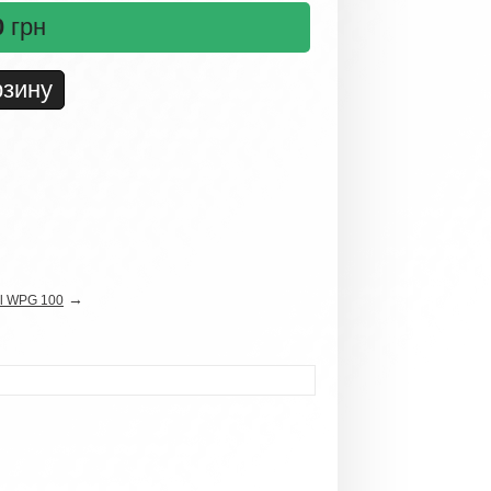
0
грн
→
el WPG 100