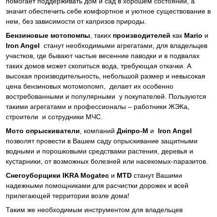
помогает поддерживать дом и сад в хорошем состоянии, а
значит обеспечить себе комфортное и уютное существование в
нем, без зависимости от капризов природы.
Бензиновые мотопомпы
, таких
производителей
как
Mario
и
Iron Angel
станут необходимыми агрегатами, для владельцев
участков, где бывают частые весенние паводки и в подвалах
таких домов может скопиться вода, требующая откачки. А
высокая производительность, небольшой размер и невысокая
цена бензиновых мотомопомп, делает их особенно
востребованными и популярными у покупателей. Пользуются
такими агрегатами и профессионалы – работники ЖЭКа,
строители и сотрудники МЧС.
Мото опрыскиватели
, компаний
Дніпро-М
и
Iron Angel
позволят провести в Вашем саду опрыскивание защитными
водными и порошковыми средствами растения, деревья и
кустарники, от возможных болезней или насекомых-паразитов.
Снегоуборщики IKRA Mogatec
и
MTD
станут Вашими
надежными помощниками для расчистки дорожек и всей
прилегающей территории возле дома!
Таким же необходимым инструментом для владельцев